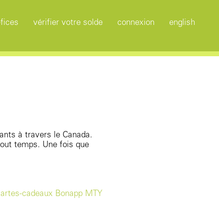
fices
vérifier votre solde
connexion
english
ants à travers le Canada.
 tout temps. Une fois que
 cartes-cadeaux Bonapp MTY