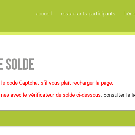
accueil
restaurants participants
béné
E SOLDE
 le code Captcha, s’il vous plaît recharger la page.
mes avec le vérificateur de solde ci-dessous
, consulter le l