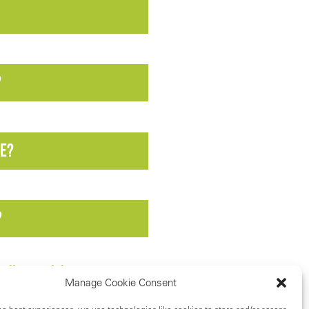
?
te?
?
n
cliquant ici
Manage Cookie Consent